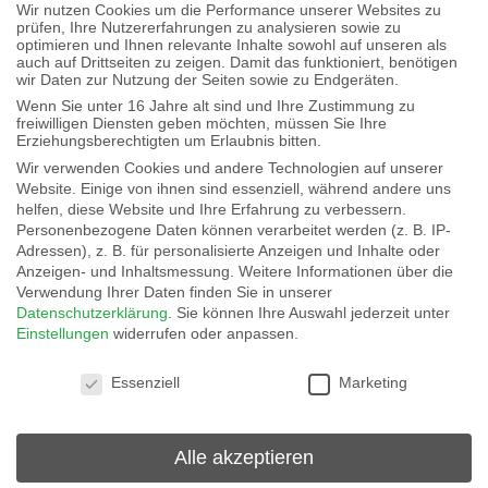
Sie planen selbstständig
Wir nutzen Cookies um die Performance unserer Websites zu
prüfen, Ihre Nutzererfahrungen zu analysieren sowie zu
Montagetätigkeiten beim Kunden vor Ort
optimieren und Ihnen relevante Inhalte sowohl auf unseren als
auch auf Drittseiten zu zeigen. Damit das funktioniert, benötigen
im Westen von NRW (Tagesbaustellen)
wir Daten zur Nutzung der Seiten sowie zu Endgeräten.
Wenn Sie unter 16 Jahre alt sind und Ihre Zustimmung zu
Sie leiten dazu Montageteam operativ an
freiwilligen Diensten geben möchten, müssen Sie Ihre
Erziehungsberechtigten um Erlaubnis bitten.
Sie kommunizieren mit dem Kunden vor Ort
Wir verwenden Cookies und andere Technologien auf unserer
Website. Einige von ihnen sind essenziell, während andere uns
helfen, diese Website und Ihre Erfahrung zu verbessern.
Bewerben Sie sich hier für
Personenbezogene Daten können verarbeitet werden (z. B. IP-
Adressen), z. B. für personalisierte Anzeigen und Inhalte oder
Anzeigen- und Inhaltsmessung.
Weitere Informationen über die
unser Team in Krefeld
Verwendung Ihrer Daten finden Sie in unserer
Datenschutzerklärung
.
Sie können Ihre Auswahl jederzeit unter
Einstellungen
widerrufen oder anpassen.
Datenschutzeinstellungen
Essenziell
Marketing
Alle akzeptieren