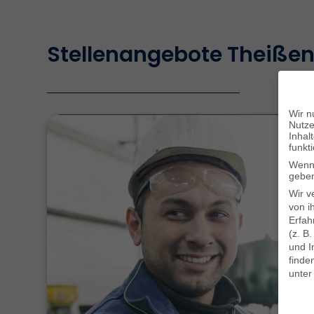
Stellenangebote Theißen
Wir n
Nutze
Inhal
funkt
Wenn 
geben
Wir v
von i
Erfah
(z. B
und I
finde
unte
Daten