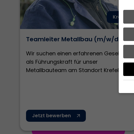
Krefeld
Teamleiter Metallbau (m/w/d)
Wir suchen einen erfahrenen Gesellen
als Führungskraft für unser
Metallbauteam am Standort Krefeld.
Wenn 
geben
Jetzt bewerben
Wir v
von i
Erfah
(z. B